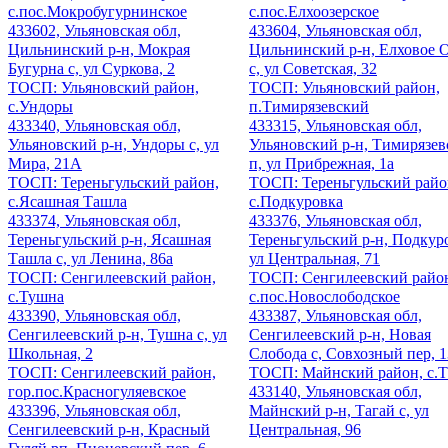
с.пос.Мокробугурнинское
с.пос.Елхоозерское
433602, Ульяновская обл,
433604, Ульяновская обл,
Цильнинский р-н, Мокрая
Цильнинский р-н, Елховое 
Бугурна с, ул Суркова, 2
с, ул Советская, 32
ТОСП: Ульяновский район,
ТОСП: Ульяновский район,
с.Ундоры
п.Тимирязевский
433340, Ульяновская обл,
433315, Ульяновская обл,
Ульяновский р-н, Ундоры с, ул
Ульяновский р-н, Тимирязе
Мира, 21А
п, ул Прибрежная, 1а
ТОСП: Тереньгульский район,
ТОСП: Тереньгульский райо
с.Ясашная Ташла
с.Подкуровка
433374, Ульяновская обл,
433376, Ульяновская обл,
Тереньгульский р-н, Ясашная
Тереньгульский р-н, Подкуро
Ташла с, ул Ленина, 86а
ул Центральная, 71
ТОСП: Сенгилеевский район,
ТОСП: Сенгилеевский райо
с.Тушна
с.пос.Новослободское
433390, Ульяновская обл,
433387, Ульяновская обл,
Сенгилеевский р-н, Тушна с, ул
Сенгилеевский р-н, Новая
Школьная, 2
Слобода с, Совхозный пер, 1
ТОСП: Сенгилеевский район,
ТОСП: Майнский район, с.Т
гор.пос.Красногуляевское
433140, Ульяновская обл,
433396, Ульяновская обл,
Майнский р-н, Тагай с, ул
Сенгилеевский р-н, Красный
Центральная, 96