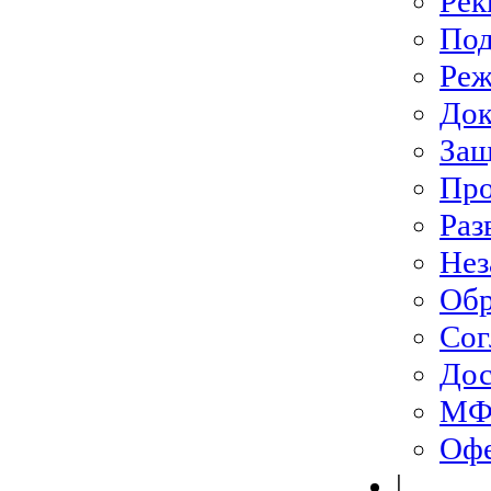
Рек
Под
Ре
До
Защ
Про
Раз
Нез
Обр
Сог
Дос
МФЦ
Офе
|