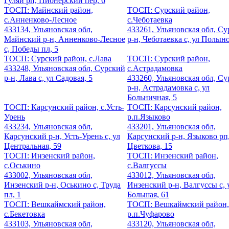
Гуляй рп, Пионерский пер, 6
ТОСП: Майнский район,
ТОСП: Сурский район,
с.Анненково-Лесное
с.Чеботаевка
433134, Ульяновская обл,
433261, Ульяновская обл, С
Майнский р-н, Анненково-Лесное
р-н, Чеботаевка с, ул Полыно
с, Победы пл, 5
ТОСП: Сурский район, с.Лава
ТОСП: Сурский район,
433248, Ульяновская обл, Сурский
с.Астрадамовка
р-н, Лава с, ул Садовая, 5
433260, Ульяновская обл, С
р-н, Астрадамовка с, ул
Больничная, 5
ТОСП: Карсунский район, с.Усть-
ТОСП: Карсунский район,
Урень
р.п.Языково
433234, Ульяновская обл,
433201, Ульяновская обл,
Карсунский р-н, Усть-Урень с, ул
Карсунский р-н, Языково рп,
Центральная, 59
Цветкова, 15
ТОСП: Инзенский район,
ТОСП: Инзенский район,
с.Оськино
с.Валгуссы
433002, Ульяновская обл,
433012, Ульяновская обл,
Инзенский р-н, Оськино с, Труда
Инзенский р-н, Валгуссы с, 
пл, 1
Большая, 61
ТОСП: Вешкаймский район,
ТОСП: Вешкаймский район,
с.Бекетовка
р.п.Чуфарово
433103, Ульяновская обл,
433120, Ульяновская обл,