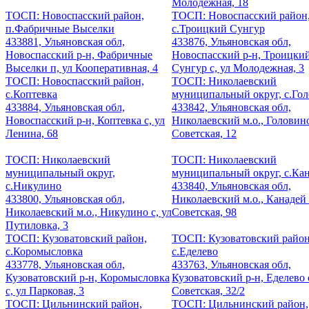
Молодежная, 18
ТОСП: Новоспасский район,
ТОСП: Новоспасский район
п.Фабричные Выселки
с.Троицкий Сунгур
433881, Ульяновская обл,
433876, Ульяновская обл,
Новоспасский р-н, Фабричные
Новоспасский р-н, Троицки
Выселки п, ул Кооперативная, 4
Сунгур с, ул Молодежная, 3
ТОСП: Новоспасский район,
ТОСП: Николаевский
с.Коптевка
муниципальный округ, с.Го
433884, Ульяновская обл,
433842, Ульяновская обл,
Новоспасский р-н, Коптевка с, ул
Николаевский м.о., Головино
Ленина, 68
Советская, 12
ТОСП: Николаевский
ТОСП: Николаевский
муниципальный округ,
муниципальный округ, с.Ка
с.Никулино
433840, Ульяновская обл,
433800, Ульяновская обл,
Николаевский м.о., Канадей 
Николаевский м.о., Никулино с, ул
Советская, 98
Путиловка, 3
ТОСП: Кузоватовский район,
ТОСП: Кузоватовский район
с.Коромысловка
с.Еделево
433778, Ульяновская обл,
433763, Ульяновская обл,
Кузоватовский р-н, Коромысловка
Кузоватовский р-н, Еделево с
с, ул Парковая, 3
Советская, 32/2
ТОСП: Цильнинский район,
ТОСП: Цильнинский район,