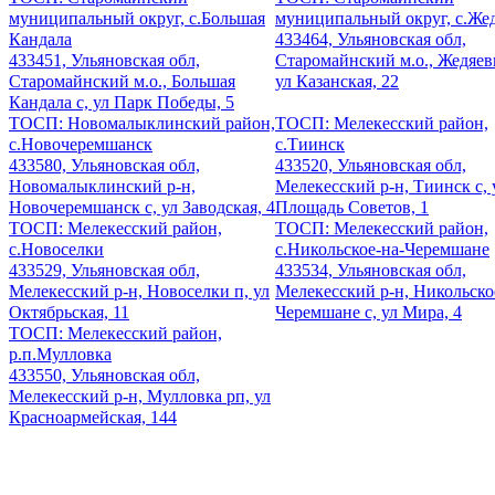
муниципальный округ, с.Большая
муниципальный округ, с.Же
Кандала
433464, Ульяновская обл,
433451, Ульяновская обл,
Старомайнский м.о., Жедяевк
Старомайнский м.о., Большая
ул Казанская, 22
Кандала с, ул Парк Победы, 5
ТОСП: Новомалыклинский район,
ТОСП: Мелекесский район,
с.Новочеремшанск
с.Тиинск
433580, Ульяновская обл,
433520, Ульяновская обл,
Новомалыклинский р-н,
Мелекесский р-н, Тиинск с, 
Новочеремшанск с, ул Заводская, 4
Площадь Советов, 1
ТОСП: Мелекесский район,
ТОСП: Мелекесский район,
с.Новоселки
с.Никольское-на-Черемшане
433529, Ульяновская обл,
433534, Ульяновская обл,
Мелекесский р-н, Новоселки п, ул
Мелекесский р-н, Никольско
Октябрьская, 11
Черемшане с, ул Мира, 4
ТОСП: Мелекесский район,
р.п.Мулловка
433550, Ульяновская обл,
Мелекесский р-н, Мулловка рп, ул
Красноармейская, 144