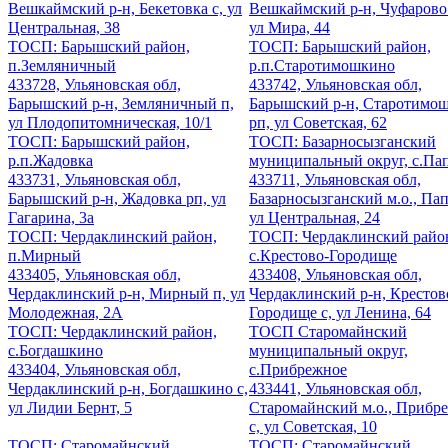
Вешкаймский р-н, Бекетовка с, ул
Вешкаймский р-н, Чуфарово
Центральная, 38
ул Мира, 44
ТОСП: Барышский район,
ТОСП: Барышский район,
п.Земляничный
р.п.Старотимошкино
433728, Ульяновская обл,
433742, Ульяновская обл,
Барышский р-н, Земляничный п,
Барышский р-н, Старотимо
ул Плодопитомническая, 10/1
рп, ул Советская, 62
ТОСП: Барышский район,
ТОСП: Базарносызганский
р.п.Жадовка
муниципальный округ, с.Па
433731, Ульяновская обл,
433711, Ульяновская обл,
Барышский р-н, Жадовка рп, ул
Базарносызганский м.о., Пап
Гагарина, 3а
ул Центральная, 24
ТОСП: Чердаклинский район,
ТОСП: Чердаклинский райо
п.Мирный
с.Крестово-Городище
433405, Ульяновская обл,
433408, Ульяновская обл,
Чердаклинский р-н, Мирный п, ул
Чердаклинский р-н, Крестов
Молодежная, 2А
Городище с, ул Ленина, 64
ТОСП: Чердаклинский район,
ТОСП Старомайнский
с.Богдашкино
муниципальный округ,
433404, Ульяновская обл,
с.Прибрежное
Чердаклинский р-н, Богдашкино с,
433441, Ульяновская обл,
ул Лидии Бернт, 5
Старомайнский м.о., Прибр
с, ул Советская, 10
ТОСП: Старомайнский
ТОСП: Старомайнский