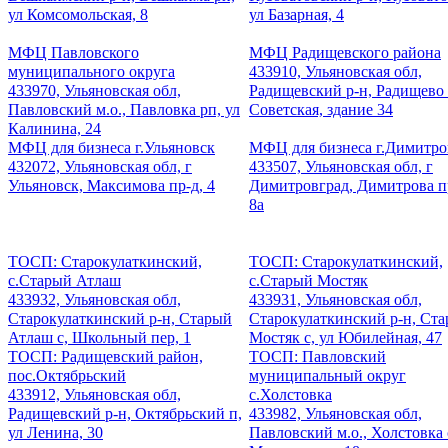
ул Комсомольская, 8
ул Базарная, 4
МФЦ Павловского
МФЦ Радищевского района
муниципального округа
433910, Ульяновская обл,
433970, Ульяновская обл,
Радищевский р-н, Радищево 
Павловский м.о., Павловка рп, ул
Советская, здание 34
Калинина, 24
МФЦ для бизнеса г.Ульяновск
МФЦ для бизнеса г.Димитро
432072, Ульяновская обл, г
433507, Ульяновская обл, г
Ульяновск, Максимова пр-д, 4
Димитровград, Димитрова пр
8а
ТОСП: Старокулаткинский,
ТОСП: Старокулаткинский,
с.Старый Атлаш
с.Старый Мостяк
433932, Ульяновская обл,
433931, Ульяновская обл,
Старокулаткинский р-н, Старый
Старокулаткинский р-н, Ст
Атлаш с, Школьный пер, 1
Мостяк с, ул Юбилейная, 47
ТОСП: Радищевский район,
ТОСП: Павловский
пос.Октябрьский
муниципальный округ
433912, Ульяновская обл,
с.Холстовка
Радищевский р-н, Октябрьский п,
433982, Ульяновская обл,
ул Ленина, 30
Павловский м.о., Холстовка 