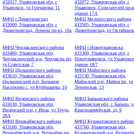
432017, Ульяновская обл, г
432072, Ульяновская обл, г
Ульяновск, ул Гончарова, 11
Ульяновск, Созидателей пр-к
здание 17А
МФЦ г.Димитровград
МФЦ Мелекесского района
433000, Ульяновская обл, г
433505, Ульяновская обл, г
Димитровград, Ленина пр-кт, 16а
Димитровград, ул Октябрьск
МФЦ Чердаклинского района
МФЦ г.Новоульяновска
433400, Ульяновская обл,
433300, Ульяновская обл, г
Чердаклинский р-н, Чердаклы рп,
Новоульяновск, ул Ульяновск
ул Советская, 7
здание 18/7
МФЦ Цильнинского района
МФЦ Майнского района
433610, Ульяновская обл,
433130, Ульяновская обл,
Цильнинский р-н, Большое
Майнский р-н, Майна рп, ул
Нагаткино с, ул Куйбышева, 10
Ленинская, 13
МФЦ Инзенского района
МФЦ Барышского района
433030, Ульяновская обл,
Ульяновская обл, г. Барыш, у
Инзенский р-н, г Инза, ул Труда,
Красноармейская, зд. 6
28А
МФЦ Вешкаймского района
МФЦ Кузоватовского район
433100, Ульяновская обл,
433760, Ульяновская обл,
Вешкаймский р-н, Вешкайма рп,
Кузоватовский р-н, Кузовато