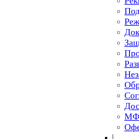
Рек
Под
Ре
До
Защ
Про
Раз
Нез
Обр
Сог
Дос
МФЦ
Офе
|