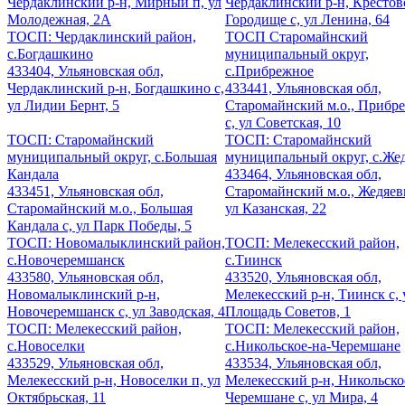
Чердаклинский р-н, Мирный п, ул
Чердаклинский р-н, Крестов
Молодежная, 2А
Городище с, ул Ленина, 64
ТОСП: Чердаклинский район,
ТОСП Старомайнский
с.Богдашкино
муниципальный округ,
433404, Ульяновская обл,
с.Прибрежное
Чердаклинский р-н, Богдашкино с,
433441, Ульяновская обл,
ул Лидии Бернт, 5
Старомайнский м.о., Прибр
с, ул Советская, 10
ТОСП: Старомайнский
ТОСП: Старомайнский
муниципальный округ, с.Большая
муниципальный округ, с.Же
Кандала
433464, Ульяновская обл,
433451, Ульяновская обл,
Старомайнский м.о., Жедяевк
Старомайнский м.о., Большая
ул Казанская, 22
Кандала с, ул Парк Победы, 5
ТОСП: Новомалыклинский район,
ТОСП: Мелекесский район,
с.Новочеремшанск
с.Тиинск
433580, Ульяновская обл,
433520, Ульяновская обл,
Новомалыклинский р-н,
Мелекесский р-н, Тиинск с, 
Новочеремшанск с, ул Заводская, 4
Площадь Советов, 1
ТОСП: Мелекесский район,
ТОСП: Мелекесский район,
с.Новоселки
с.Никольское-на-Черемшане
433529, Ульяновская обл,
433534, Ульяновская обл,
Мелекесский р-н, Новоселки п, ул
Мелекесский р-н, Никольско
Октябрьская, 11
Черемшане с, ул Мира, 4