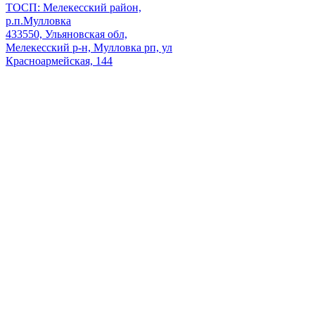
ТОСП: Мелекесский район,
р.п.Мулловка
433550, Ульяновская обл,
Мелекесский р-н, Мулловка рп, ул
Красноармейская, 144