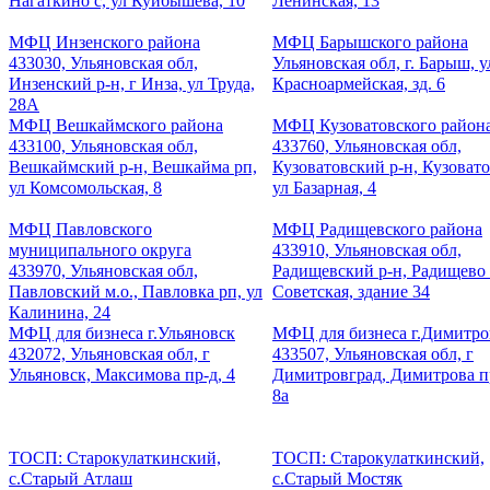
Нагаткино с, ул Куйбышева, 10
Ленинская, 13
МФЦ Инзенского района
МФЦ Барышского района
433030, Ульяновская обл,
Ульяновская обл, г. Барыш, у
Инзенский р-н, г Инза, ул Труда,
Красноармейская, зд. 6
28А
МФЦ Вешкаймского района
МФЦ Кузоватовского район
433100, Ульяновская обл,
433760, Ульяновская обл,
Вешкаймский р-н, Вешкайма рп,
Кузоватовский р-н, Кузовато
ул Комсомольская, 8
ул Базарная, 4
МФЦ Павловского
МФЦ Радищевского района
муниципального округа
433910, Ульяновская обл,
433970, Ульяновская обл,
Радищевский р-н, Радищево 
Павловский м.о., Павловка рп, ул
Советская, здание 34
Калинина, 24
МФЦ для бизнеса г.Ульяновск
МФЦ для бизнеса г.Димитро
432072, Ульяновская обл, г
433507, Ульяновская обл, г
Ульяновск, Максимова пр-д, 4
Димитровград, Димитрова пр
8а
ТОСП: Старокулаткинский,
ТОСП: Старокулаткинский,
с.Старый Атлаш
с.Старый Мостяк