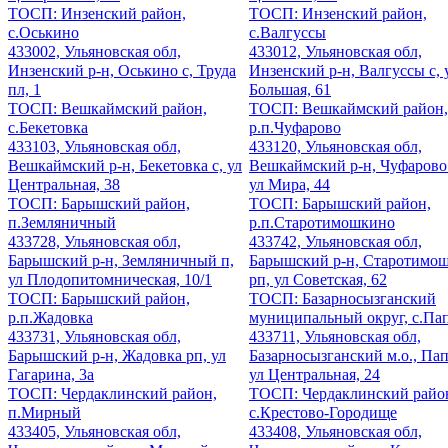
ТОСП: Инзенский район,
ТОСП: Инзенский район,
с.Оськино
с.Валгуссы
433002, Ульяновская обл,
433012, Ульяновская обл,
Инзенский р-н, Оськино с, Труда
Инзенский р-н, Валгуссы с, 
пл, 1
Большая, 61
ТОСП: Вешкаймский район,
ТОСП: Вешкаймский район,
с.Бекетовка
р.п.Чуфарово
433103, Ульяновская обл,
433120, Ульяновская обл,
Вешкаймский р-н, Бекетовка с, ул
Вешкаймский р-н, Чуфарово
Центральная, 38
ул Мира, 44
ТОСП: Барышский район,
ТОСП: Барышский район,
п.Земляничный
р.п.Старотимошкино
433728, Ульяновская обл,
433742, Ульяновская обл,
Барышский р-н, Земляничный п,
Барышский р-н, Старотимо
ул Плодопитомническая, 10/1
рп, ул Советская, 62
ТОСП: Барышский район,
ТОСП: Базарносызганский
р.п.Жадовка
муниципальный округ, с.Па
433731, Ульяновская обл,
433711, Ульяновская обл,
Барышский р-н, Жадовка рп, ул
Базарносызганский м.о., Пап
Гагарина, 3а
ул Центральная, 24
ТОСП: Чердаклинский район,
ТОСП: Чердаклинский райо
п.Мирный
с.Крестово-Городище
433405, Ульяновская обл,
433408, Ульяновская обл,