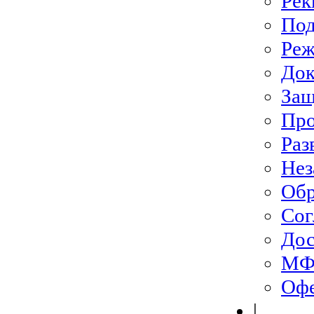
Рек
Под
Ре
До
Защ
Про
Раз
Нез
Обр
Сог
Дос
МФЦ
Офе
|