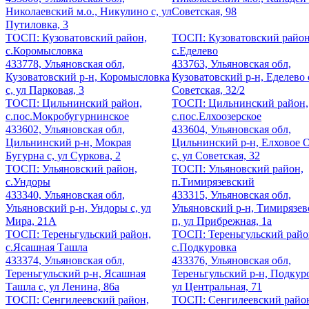
Николаевский м.о., Никулино с, ул
Советская, 98
Путиловка, 3
ТОСП: Кузоватовский район,
ТОСП: Кузоватовский район
с.Коромысловка
с.Еделево
433778, Ульяновская обл,
433763, Ульяновская обл,
Кузоватовский р-н, Коромысловка
Кузоватовский р-н, Еделево с
с, ул Парковая, 3
Советская, 32/2
ТОСП: Цильнинский район,
ТОСП: Цильнинский район,
с.пос.Мокробугурнинское
с.пос.Елхоозерское
433602, Ульяновская обл,
433604, Ульяновская обл,
Цильнинский р-н, Мокрая
Цильнинский р-н, Елховое 
Бугурна с, ул Суркова, 2
с, ул Советская, 32
ТОСП: Ульяновский район,
ТОСП: Ульяновский район,
с.Ундоры
п.Тимирязевский
433340, Ульяновская обл,
433315, Ульяновская обл,
Ульяновский р-н, Ундоры с, ул
Ульяновский р-н, Тимирязе
Мира, 21А
п, ул Прибрежная, 1а
ТОСП: Тереньгульский район,
ТОСП: Тереньгульский райо
с.Ясашная Ташла
с.Подкуровка
433374, Ульяновская обл,
433376, Ульяновская обл,
Тереньгульский р-н, Ясашная
Тереньгульский р-н, Подкуро
Ташла с, ул Ленина, 86а
ул Центральная, 71
ТОСП: Сенгилеевский район,
ТОСП: Сенгилеевский райо