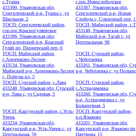
с.Тушна
с.пос.Новослободское
433390, Ульяновская обл,
433387, Ульяновская обл,
Сенгилеевский р-н, Тушна с, ул
Сенгилеевский р-н, Новая
Школьная, 2
Слобода с, Совхозный пер, 1
ТОСП: Сенгилеевский район,
ТОСП: Майнский район, с.Т
гор.пос.Красногуляевское
433140, Ульяновская обл,
433396, Ульяновская обл,
Майнский р-н, Тагай с, ул
Сенгилеевский р-н, Красный
Центральная, 96
Гуляй рп, Пионерский пер, 6
ТОСП: Майнский район,
ТОСП: Сурский район,
с.Анненково-Лесное
с.Чеботаевка
433134, Ульяновская обл,
433261, Ульяновская обл, С
Майнский р-н, Анненково-Лесное
р-н, Чеботаевка с, ул Полыно
с, Победы пл, 5
ТОСП: Сурский район, с.Лава
ТОСП: Сурский район,
433248, Ульяновская обл, Сурский
с.Астрадамовка
р-н, Лава с, ул Садовая, 5
433260, Ульяновская обл, С
р-н, Астрадамовка с, ул
Больничная, 5
ТОСП: Карсунский район, с.Усть-
ТОСП: Карсунский район,
Урень
р.п.Языково
433234, Ульяновская обл,
433201, Ульяновская обл,
Карсунский р-н, Усть-Урень с, ул
Карсунский р-н, Языково рп,
Центральная, 59
Цветкова, 15