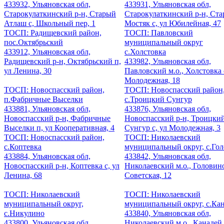
433932, Ульяновская обл,
433931, Ульяновская обл,
Старокулаткинский р-н, Старый
Старокулаткинский р-н, Ст
Атлаш с, Школьный пер, 1
Мостяк с, ул Юбилейная, 47
ТОСП: Радищевский район,
ТОСП: Павловский
пос.Октябрьский
муниципальный округ
433912, Ульяновская обл,
с.Холстовка
Радищевский р-н, Октябрьский п,
433982, Ульяновская обл,
ул Ленина, 30
Павловский м.о., Холстовка 
Молодежная, 18
ТОСП: Новоспасский район,
ТОСП: Новоспасский район
п.Фабричные Выселки
с.Троицкий Сунгур
433881, Ульяновская обл,
433876, Ульяновская обл,
Новоспасский р-н, Фабричные
Новоспасский р-н, Троицки
Выселки п, ул Кооперативная, 4
Сунгур с, ул Молодежная, 3
ТОСП: Новоспасский район,
ТОСП: Николаевский
с.Коптевка
муниципальный округ, с.Го
433884, Ульяновская обл,
433842, Ульяновская обл,
Новоспасский р-н, Коптевка с, ул
Николаевский м.о., Головино
Ленина, 68
Советская, 12
ТОСП: Николаевский
ТОСП: Николаевский
муниципальный округ,
муниципальный округ, с.Ка
с.Никулино
433840, Ульяновская обл,
433800, Ульяновская обл,
Николаевский м.о., Канадей 