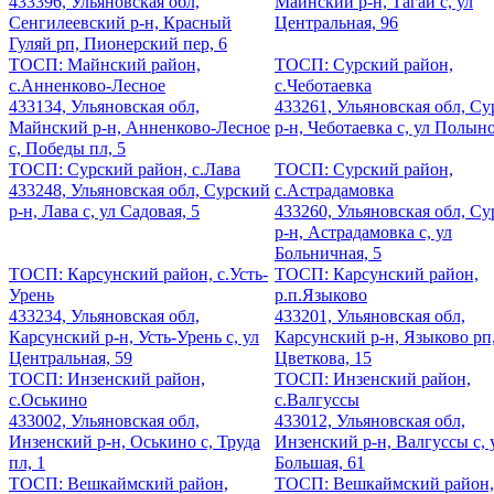
433396, Ульяновская обл,
Майнский р-н, Тагай с, ул
Сенгилеевский р-н, Красный
Центральная, 96
Гуляй рп, Пионерский пер, 6
ТОСП: Майнский район,
ТОСП: Сурский район,
с.Анненково-Лесное
с.Чеботаевка
433134, Ульяновская обл,
433261, Ульяновская обл, С
Майнский р-н, Анненково-Лесное
р-н, Чеботаевка с, ул Полыно
с, Победы пл, 5
ТОСП: Сурский район, с.Лава
ТОСП: Сурский район,
433248, Ульяновская обл, Сурский
с.Астрадамовка
р-н, Лава с, ул Садовая, 5
433260, Ульяновская обл, С
р-н, Астрадамовка с, ул
Больничная, 5
ТОСП: Карсунский район, с.Усть-
ТОСП: Карсунский район,
Урень
р.п.Языково
433234, Ульяновская обл,
433201, Ульяновская обл,
Карсунский р-н, Усть-Урень с, ул
Карсунский р-н, Языково рп,
Центральная, 59
Цветкова, 15
ТОСП: Инзенский район,
ТОСП: Инзенский район,
с.Оськино
с.Валгуссы
433002, Ульяновская обл,
433012, Ульяновская обл,
Инзенский р-н, Оськино с, Труда
Инзенский р-н, Валгуссы с, 
пл, 1
Большая, 61
ТОСП: Вешкаймский район,
ТОСП: Вешкаймский район,