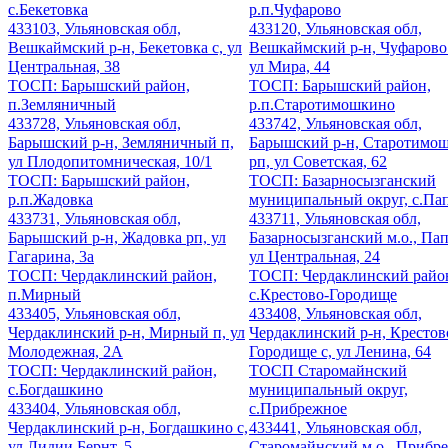
с.Бекетовка
р.п.Чуфарово
433103, Ульяновская обл,
433120, Ульяновская обл,
Вешкаймский р-н, Бекетовка с, ул
Вешкаймский р-н, Чуфарово
Центральная, 38
ул Мира, 44
ТОСП: Барышский район,
ТОСП: Барышский район,
п.Земляничный
р.п.Старотимошкино
433728, Ульяновская обл,
433742, Ульяновская обл,
Барышский р-н, Земляничный п,
Барышский р-н, Старотимо
ул Плодопитомническая, 10/1
рп, ул Советская, 62
ТОСП: Барышский район,
ТОСП: Базарносызганский
р.п.Жадовка
муниципальный округ, с.Па
433731, Ульяновская обл,
433711, Ульяновская обл,
Барышский р-н, Жадовка рп, ул
Базарносызганский м.о., Пап
Гагарина, 3а
ул Центральная, 24
ТОСП: Чердаклинский район,
ТОСП: Чердаклинский райо
п.Мирный
с.Крестово-Городище
433405, Ульяновская обл,
433408, Ульяновская обл,
Чердаклинский р-н, Мирный п, ул
Чердаклинский р-н, Крестов
Молодежная, 2А
Городище с, ул Ленина, 64
ТОСП: Чердаклинский район,
ТОСП Старомайнский
с.Богдашкино
муниципальный округ,
433404, Ульяновская обл,
с.Прибрежное
Чердаклинский р-н, Богдашкино с,
433441, Ульяновская обл,
ул Лидии Бернт, 5
Старомайнский м.о., Прибр