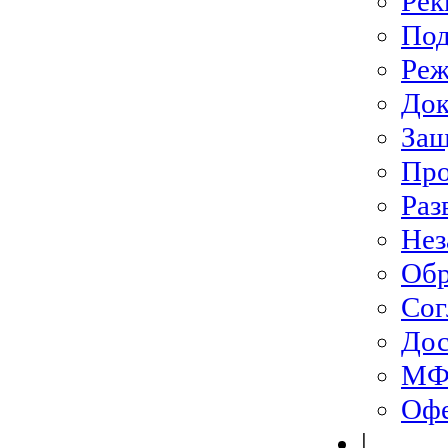
Рек
Под
Ре
До
Защ
Про
Раз
Нез
Обр
Сог
Дос
МФЦ
Офе
|