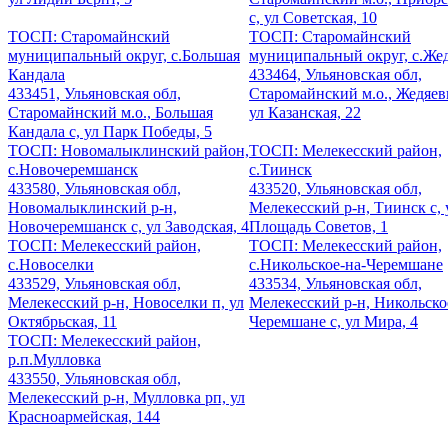
с, ул Советская, 10
ТОСП: Старомайнский
ТОСП: Старомайнский
муниципальный округ, с.Большая
муниципальный округ, с.Же
Кандала
433464, Ульяновская обл,
433451, Ульяновская обл,
Старомайнский м.о., Жедяевк
Старомайнский м.о., Большая
ул Казанская, 22
Кандала с, ул Парк Победы, 5
ТОСП: Новомалыклинский район,
ТОСП: Мелекесский район,
с.Новочеремшанск
с.Тиинск
433580, Ульяновская обл,
433520, Ульяновская обл,
Новомалыклинский р-н,
Мелекесский р-н, Тиинск с, 
Новочеремшанск с, ул Заводская, 4
Площадь Советов, 1
ТОСП: Мелекесский район,
ТОСП: Мелекесский район,
с.Новоселки
с.Никольское-на-Черемшане
433529, Ульяновская обл,
433534, Ульяновская обл,
Мелекесский р-н, Новоселки п, ул
Мелекесский р-н, Никольско
Октябрьская, 11
Черемшане с, ул Мира, 4
ТОСП: Мелекесский район,
р.п.Мулловка
433550, Ульяновская обл,
Мелекесский р-н, Мулловка рп, ул
Красноармейская, 144