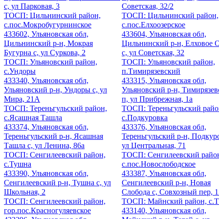
с, ул Парковая, 3
Советская, 32/2
ТОСП: Цильнинский район,
ТОСП: Цильнинский район,
с.пос.Мокробугурнинское
с.пос.Елхоозерское
433602, Ульяновская обл,
433604, Ульяновская обл,
Цильнинский р-н, Мокрая
Цильнинский р-н, Елховое 
Бугурна с, ул Суркова, 2
с, ул Советская, 32
ТОСП: Ульяновский район,
ТОСП: Ульяновский район,
с.Ундоры
п.Тимирязевский
433340, Ульяновская обл,
433315, Ульяновская обл,
Ульяновский р-н, Ундоры с, ул
Ульяновский р-н, Тимирязе
Мира, 21А
п, ул Прибрежная, 1а
ТОСП: Тереньгульский район,
ТОСП: Тереньгульский райо
с.Ясашная Ташла
с.Подкуровка
433374, Ульяновская обл,
433376, Ульяновская обл,
Тереньгульский р-н, Ясашная
Тереньгульский р-н, Подкуро
Ташла с, ул Ленина, 86а
ул Центральная, 71
ТОСП: Сенгилеевский район,
ТОСП: Сенгилеевский райо
с.Тушна
с.пос.Новослободское
433390, Ульяновская обл,
433387, Ульяновская обл,
Сенгилеевский р-н, Тушна с, ул
Сенгилеевский р-н, Новая
Школьная, 2
Слобода с, Совхозный пер, 1
ТОСП: Сенгилеевский район,
ТОСП: Майнский район, с.Т
гор.пос.Красногуляевское
433140, Ульяновская обл,