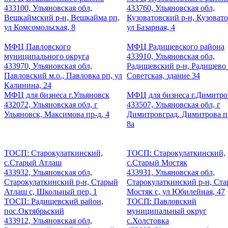
433100, Ульяновская обл,
433760, Ульяновская обл,
Вешкаймский р-н, Вешкайма рп,
Кузоватовский р-н, Кузовато
ул Комсомольская, 8
ул Базарная, 4
МФЦ Павловского
МФЦ Радищевского района
муниципального округа
433910, Ульяновская обл,
433970, Ульяновская обл,
Радищевский р-н, Радищево 
Павловский м.о., Павловка рп, ул
Советская, здание 34
Калинина, 24
МФЦ для бизнеса г.Ульяновск
МФЦ для бизнеса г.Димитро
432072, Ульяновская обл, г
433507, Ульяновская обл, г
Ульяновск, Максимова пр-д, 4
Димитровград, Димитрова пр
8а
ТОСП: Старокулаткинский,
ТОСП: Старокулаткинский,
с.Старый Атлаш
с.Старый Мостяк
433932, Ульяновская обл,
433931, Ульяновская обл,
Старокулаткинский р-н, Старый
Старокулаткинский р-н, Ст
Атлаш с, Школьный пер, 1
Мостяк с, ул Юбилейная, 47
ТОСП: Радищевский район,
ТОСП: Павловский
пос.Октябрьский
муниципальный округ
433912, Ульяновская обл,
с.Холстовка