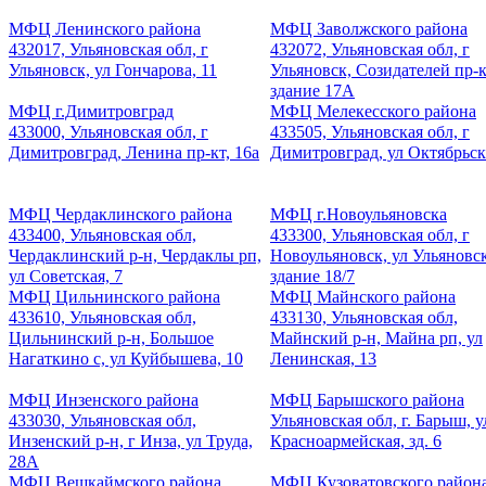
МФЦ Ленинского района
МФЦ Заволжского района
432017, Ульяновская обл, г
432072, Ульяновская обл, г
Ульяновск, ул Гончарова, 11
Ульяновск, Созидателей пр-к
здание 17А
МФЦ г.Димитровград
МФЦ Мелекесского района
433000, Ульяновская обл, г
433505, Ульяновская обл, г
Димитровград, Ленина пр-кт, 16а
Димитровград, ул Октябрьск
МФЦ Чердаклинского района
МФЦ г.Новоульяновска
433400, Ульяновская обл,
433300, Ульяновская обл, г
Чердаклинский р-н, Чердаклы рп,
Новоульяновск, ул Ульяновск
ул Советская, 7
здание 18/7
МФЦ Цильнинского района
МФЦ Майнского района
433610, Ульяновская обл,
433130, Ульяновская обл,
Цильнинский р-н, Большое
Майнский р-н, Майна рп, ул
Нагаткино с, ул Куйбышева, 10
Ленинская, 13
МФЦ Инзенского района
МФЦ Барышского района
433030, Ульяновская обл,
Ульяновская обл, г. Барыш, у
Инзенский р-н, г Инза, ул Труда,
Красноармейская, зд. 6
28А
МФЦ Вешкаймского района
МФЦ Кузоватовского район