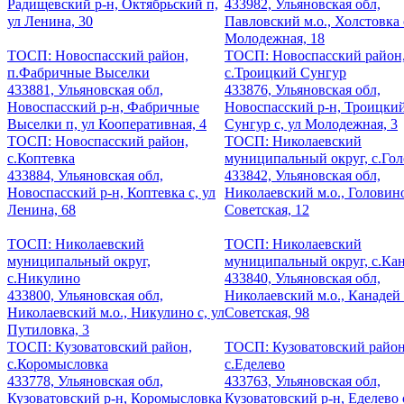
Радищевский р-н, Октябрьский п,
433982, Ульяновская обл,
ул Ленина, 30
Павловский м.о., Холстовка 
Молодежная, 18
ТОСП: Новоспасский район,
ТОСП: Новоспасский район
п.Фабричные Выселки
с.Троицкий Сунгур
433881, Ульяновская обл,
433876, Ульяновская обл,
Новоспасский р-н, Фабричные
Новоспасский р-н, Троицки
Выселки п, ул Кооперативная, 4
Сунгур с, ул Молодежная, 3
ТОСП: Новоспасский район,
ТОСП: Николаевский
с.Коптевка
муниципальный округ, с.Го
433884, Ульяновская обл,
433842, Ульяновская обл,
Новоспасский р-н, Коптевка с, ул
Николаевский м.о., Головино
Ленина, 68
Советская, 12
ТОСП: Николаевский
ТОСП: Николаевский
муниципальный округ,
муниципальный округ, с.Ка
с.Никулино
433840, Ульяновская обл,
433800, Ульяновская обл,
Николаевский м.о., Канадей 
Николаевский м.о., Никулино с, ул
Советская, 98
Путиловка, 3
ТОСП: Кузоватовский район,
ТОСП: Кузоватовский район
с.Коромысловка
с.Еделево
433778, Ульяновская обл,
433763, Ульяновская обл,
Кузоватовский р-н, Коромысловка
Кузоватовский р-н, Еделево с