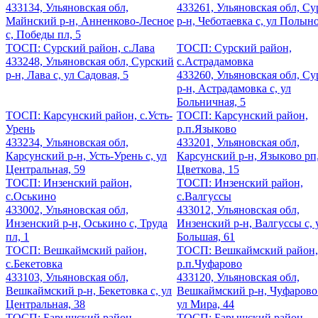
433134, Ульяновская обл,
433261, Ульяновская обл, С
Майнский р-н, Анненково-Лесное
р-н, Чеботаевка с, ул Полыно
с, Победы пл, 5
ТОСП: Сурский район, с.Лава
ТОСП: Сурский район,
433248, Ульяновская обл, Сурский
с.Астрадамовка
р-н, Лава с, ул Садовая, 5
433260, Ульяновская обл, С
р-н, Астрадамовка с, ул
Больничная, 5
ТОСП: Карсунский район, с.Усть-
ТОСП: Карсунский район,
Урень
р.п.Языково
433234, Ульяновская обл,
433201, Ульяновская обл,
Карсунский р-н, Усть-Урень с, ул
Карсунский р-н, Языково рп,
Центральная, 59
Цветкова, 15
ТОСП: Инзенский район,
ТОСП: Инзенский район,
с.Оськино
с.Валгуссы
433002, Ульяновская обл,
433012, Ульяновская обл,
Инзенский р-н, Оськино с, Труда
Инзенский р-н, Валгуссы с, 
пл, 1
Большая, 61
ТОСП: Вешкаймский район,
ТОСП: Вешкаймский район,
с.Бекетовка
р.п.Чуфарово
433103, Ульяновская обл,
433120, Ульяновская обл,
Вешкаймский р-н, Бекетовка с, ул
Вешкаймский р-н, Чуфарово
Центральная, 38
ул Мира, 44
ТОСП: Барышский район,
ТОСП: Барышский район,