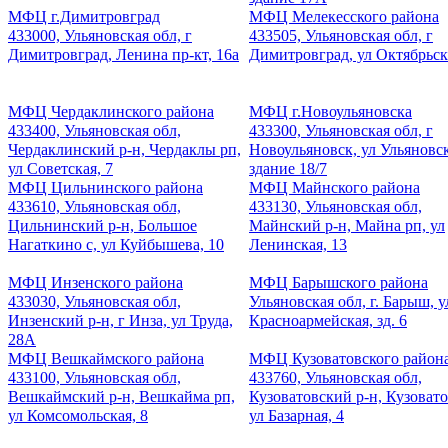
МФЦ г.Димитровград
МФЦ Мелекесского района
433000, Ульяновская обл, г
433505, Ульяновская обл, г
Димитровград, Ленина пр-кт, 16а
Димитровград, ул Октябрьск
МФЦ Чердаклинского района
МФЦ г.Новоульяновска
433400, Ульяновская обл,
433300, Ульяновская обл, г
Чердаклинский р-н, Чердаклы рп,
Новоульяновск, ул Ульяновск
ул Советская, 7
здание 18/7
МФЦ Цильнинского района
МФЦ Майнского района
433610, Ульяновская обл,
433130, Ульяновская обл,
Цильнинский р-н, Большое
Майнский р-н, Майна рп, ул
Нагаткино с, ул Куйбышева, 10
Ленинская, 13
МФЦ Инзенского района
МФЦ Барышского района
433030, Ульяновская обл,
Ульяновская обл, г. Барыш, у
Инзенский р-н, г Инза, ул Труда,
Красноармейская, зд. 6
28А
МФЦ Вешкаймского района
МФЦ Кузоватовского район
433100, Ульяновская обл,
433760, Ульяновская обл,
Вешкаймский р-н, Вешкайма рп,
Кузоватовский р-н, Кузовато
ул Комсомольская, 8
ул Базарная, 4