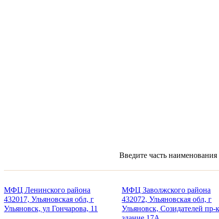
Введите часть наименования 
МФЦ Ленинского района
МФЦ Заволжского района
432017, Ульяновская обл, г
432072, Ульяновская обл, г
Ульяновск, ул Гончарова, 11
Ульяновск, Созидателей пр-к
здание 17А