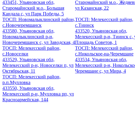
433451, Ульяновская обл,
Старомайнский м.о., Жедяевк
Старомайнский м.о., Большая
ул Казанская, 22
Кандала с, ул Парк Победы, 5
ТОСП: Новомалыклинский район,
ТОСП: Мелекесский район,
с.Новочеремшанск
с.Тиинск
433580, Ульяновская обл,
433520, Ульяновская обл,
Новомалыклинский р-н,
Мелекесский р-н, Тиинск с, 
Новочеремшанск с, ул Заводская, 4
Площадь Советов, 1
ТОСП: Мелекесский район,
ТОСП: Мелекесский район,
с.Новоселки
с.Никольское-на-Черемшане
433529, Ульяновская обл,
433534, Ульяновская обл,
Мелекесский р-н, Новоселки п, ул
Мелекесский р-н, Никольско
Октябрьская, 11
Черемшане с, ул Мира, 4
ТОСП: Мелекесский район,
р.п.Мулловка
433550, Ульяновская обл,
Мелекесский р-н, Мулловка рп, ул
Красноармейская, 144