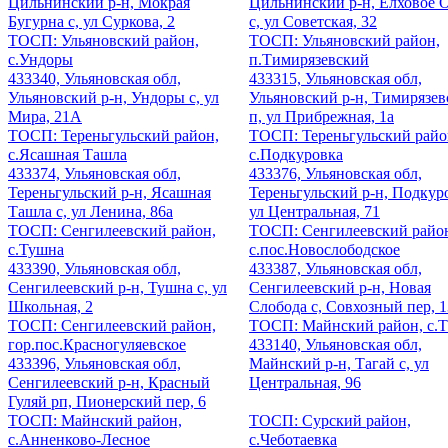
Цильнинский р-н, Мокрая
Цильнинский р-н, Елховое 
Бугурна с, ул Суркова, 2
с, ул Советская, 32
ТОСП: Ульяновский район,
ТОСП: Ульяновский район,
с.Ундоры
п.Тимирязевский
433340, Ульяновская обл,
433315, Ульяновская обл,
Ульяновский р-н, Ундоры с, ул
Ульяновский р-н, Тимирязе
Мира, 21А
п, ул Прибрежная, 1а
ТОСП: Тереньгульский район,
ТОСП: Тереньгульский райо
с.Ясашная Ташла
с.Подкуровка
433374, Ульяновская обл,
433376, Ульяновская обл,
Тереньгульский р-н, Ясашная
Тереньгульский р-н, Подкуро
Ташла с, ул Ленина, 86а
ул Центральная, 71
ТОСП: Сенгилеевский район,
ТОСП: Сенгилеевский райо
с.Тушна
с.пос.Новослободское
433390, Ульяновская обл,
433387, Ульяновская обл,
Сенгилеевский р-н, Тушна с, ул
Сенгилеевский р-н, Новая
Школьная, 2
Слобода с, Совхозный пер, 1
ТОСП: Сенгилеевский район,
ТОСП: Майнский район, с.Т
гор.пос.Красногуляевское
433140, Ульяновская обл,
433396, Ульяновская обл,
Майнский р-н, Тагай с, ул
Сенгилеевский р-н, Красный
Центральная, 96
Гуляй рп, Пионерский пер, 6
ТОСП: Майнский район,
ТОСП: Сурский район,
с.Анненково-Лесное
с.Чеботаевка