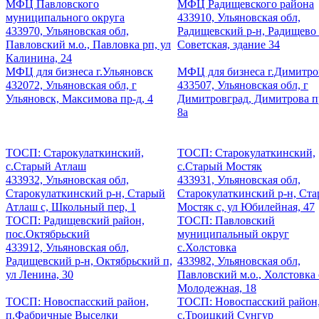
МФЦ Павловского
МФЦ Радищевского района
муниципального округа
433910, Ульяновская обл,
433970, Ульяновская обл,
Радищевский р-н, Радищево 
Павловский м.о., Павловка рп, ул
Советская, здание 34
Калинина, 24
МФЦ для бизнеса г.Ульяновск
МФЦ для бизнеса г.Димитро
432072, Ульяновская обл, г
433507, Ульяновская обл, г
Ульяновск, Максимова пр-д, 4
Димитровград, Димитрова пр
8а
ТОСП: Старокулаткинский,
ТОСП: Старокулаткинский,
с.Старый Атлаш
с.Старый Мостяк
433932, Ульяновская обл,
433931, Ульяновская обл,
Старокулаткинский р-н, Старый
Старокулаткинский р-н, Ст
Атлаш с, Школьный пер, 1
Мостяк с, ул Юбилейная, 47
ТОСП: Радищевский район,
ТОСП: Павловский
пос.Октябрьский
муниципальный округ
433912, Ульяновская обл,
с.Холстовка
Радищевский р-н, Октябрьский п,
433982, Ульяновская обл,
ул Ленина, 30
Павловский м.о., Холстовка 
Молодежная, 18
ТОСП: Новоспасский район,
ТОСП: Новоспасский район
п.Фабричные Выселки
с.Троицкий Сунгур