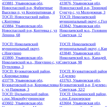
433881, Ульяновская обл,
433876, Ульяновская обл,
Новоспасский р-н, Фабричные
Новоспасский р-н, Троицки
Выселки п, ул Кооперативная, 4
Сунгур с, ул Молодежная, 3
ТОСП: Новоспасский район,
ТОСП: Николаевский
с.Коптевка
муниципальный округ, с.Го
433884, Ульяновская обл,
433842, Ульяновская обл,
Новоспасский р-н, Коптевка с, ул
Николаевский м.о., Головино
Ленина, 68
Советская, 12
ТОСП: Николаевский
ТОСП: Николаевский
муниципальный округ,
муниципальный округ, с.Ка
с.Никулино
433840, Ульяновская обл,
433800, Ульяновская обл,
Николаевский м.о., Канадей 
Николаевский м.о., Никулино с, ул
Советская, 98
Путиловка, 3
ТОСП: Кузоватовский район,
ТОСП: Кузоватовский район
с.Коромысловка
с.Еделево
433778, Ульяновская обл,
433763, Ульяновская обл,
Кузоватовский р-н, Коромысловка
Кузоватовский р-н, Еделево с
с, ул Парковая, 3
Советская, 32/2
ТОСП: Цильнинский район,
ТОСП: Цильнинский район,
с.пос.Мокробугурнинское
с.пос.Елхоозерское
433602, Ульяновская обл,
433604, Ульяновская обл,