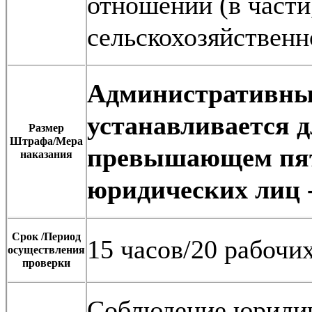
отношений (в части
сельскохозяйственн
Административны
устанавливается д
Размер
Штрафа/Мера
превышающем пяти
наказания
юридических лиц -
Срок /Период
15 часов/20 рабочи
осуществления
проверки
Соблюдение юриди