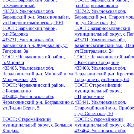
п.Земляничный
р.п.Старотимошкино
433728, Ульяновская обл,
433742, Ульяновская обл,
Барышский р-н, Земляничный п,
Барышский р-н, Старотимо
ул Плодопитомническая, 10/1
рп, ул Советская, 62
ТОСП: Барышский район,
ТОСП: Базарносызганский
р.п.Жадовка
муниципальный округ, с.Па
433731, Ульяновская обл,
433711, Ульяновская обл,
Барышский р-н, Жадовка рп, ул
Базарносызганский м.о., Пап
Гагарина, 3а
ул Центральная, 24
ТОСП: Чердаклинский район,
ТОСП: Чердаклинский райо
п.Мирный
с.Крестово-Городище
433405, Ульяновская обл,
433408, Ульяновская обл,
Чердаклинский р-н, Мирный п, ул
Чердаклинский р-н, Крестов
Молодежная, 2А
Городище с, ул Ленина, 64
ТОСП: Чердаклинский район,
ТОСП Старомайнский
с.Богдашкино
муниципальный округ,
433404, Ульяновская обл,
с.Прибрежное
Чердаклинский р-н, Богдашкино с,
433441, Ульяновская обл,
ул Лидии Бернт, 5
Старомайнский м.о., Прибр
с, ул Советская, 10
ТОСП: Старомайнский
ТОСП: Старомайнский
муниципальный округ, с.Большая
муниципальный округ, с.Же
Кандала
433464, Ульяновская обл,