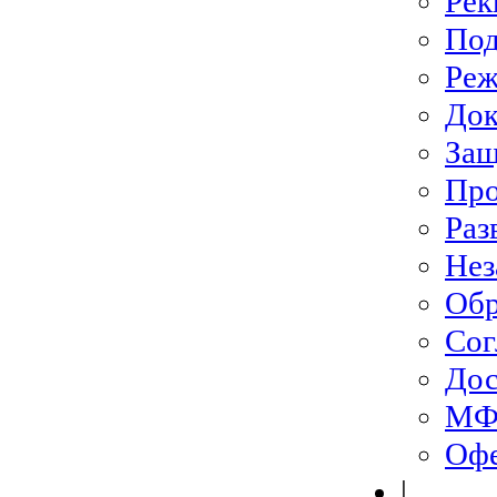
Рек
Под
Ре
До
Защ
Про
Раз
Нез
Обр
Сог
Дос
МФЦ
Офе
|