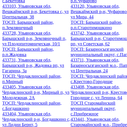
с.Бекетовка
р.п.Чуфарово
433103, Ульяновская обл,
433120, Ульяновская обл,
Вешкаймский р-н, Бекетовка с, ул
Вешкаймский р-н, Чуфарово
Центральная, 38
ул Мира, 44
ТОСП: Барышский район,
ТОСП: Барышский район,
п.Земляничный
р.п.Старотимошкино
433728, Ульяновская обл,
433742, Ульяновская обл,
Барышский р-н, Земляничный п,
Барышский р-н, Старотимо
ул Плодопитомническая, 10/1
рп, ул Советская, 62
ТОСП: Барышский район,
ТОСП: Базарносызганский
р.п.Жадовка
муниципальный округ, с.Па
433731, Ульяновская обл,
433711, Ульяновская обл,
Барышский р-н, Жадовка рп, ул
Базарносызганский м.о., Пап
Гагарина, 3а
ул Центральная, 24
ТОСП: Чердаклинский район,
ТОСП: Чердаклинский райо
п.Мирный
с.Крестово-Городище
433405, Ульяновская обл,
433408, Ульяновская обл,
Чердаклинский р-н, Мирный п, ул
Чердаклинский р-н, Крестов
Молодежная, 2А
Городище с, ул Ленина, 64
ТОСП: Чердаклинский район,
ТОСП Старомайнский
с.Богдашкино
муниципальный округ,
433404, Ульяновская обл,
с.Прибрежное
Чердаклинский р-н, Богдашкино с,
433441, Ульяновская обл,
ул Лидии Бернт, 5
Старомайнский м.о., Прибр