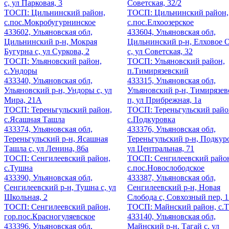
с, ул Парковая, 3
Советская, 32/2
ТОСП: Цильнинский район,
ТОСП: Цильнинский район,
с.пос.Мокробугурнинское
с.пос.Елхоозерское
433602, Ульяновская обл,
433604, Ульяновская обл,
Цильнинский р-н, Мокрая
Цильнинский р-н, Елховое 
Бугурна с, ул Суркова, 2
с, ул Советская, 32
ТОСП: Ульяновский район,
ТОСП: Ульяновский район,
с.Ундоры
п.Тимирязевский
433340, Ульяновская обл,
433315, Ульяновская обл,
Ульяновский р-н, Ундоры с, ул
Ульяновский р-н, Тимирязе
Мира, 21А
п, ул Прибрежная, 1а
ТОСП: Тереньгульский район,
ТОСП: Тереньгульский райо
с.Ясашная Ташла
с.Подкуровка
433374, Ульяновская обл,
433376, Ульяновская обл,
Тереньгульский р-н, Ясашная
Тереньгульский р-н, Подкуро
Ташла с, ул Ленина, 86а
ул Центральная, 71
ТОСП: Сенгилеевский район,
ТОСП: Сенгилеевский райо
с.Тушна
с.пос.Новослободское
433390, Ульяновская обл,
433387, Ульяновская обл,
Сенгилеевский р-н, Тушна с, ул
Сенгилеевский р-н, Новая
Школьная, 2
Слобода с, Совхозный пер, 1
ТОСП: Сенгилеевский район,
ТОСП: Майнский район, с.Т
гор.пос.Красногуляевское
433140, Ульяновская обл,
433396, Ульяновская обл,
Майнский р-н, Тагай с, ул