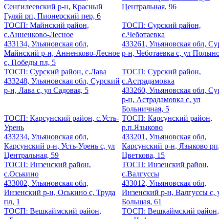
Сенгилеевский р-н, Красный
Центральная, 96
Гуляй рп, Пионерский пер, 6
ТОСП: Майнский район,
ТОСП: Сурский район,
с.Анненково-Лесное
с.Чеботаевка
433134, Ульяновская обл,
433261, Ульяновская обл, С
Майнский р-н, Анненково-Лесное
р-н, Чеботаевка с, ул Полыно
с, Победы пл, 5
ТОСП: Сурский район, с.Лава
ТОСП: Сурский район,
433248, Ульяновская обл, Сурский
с.Астрадамовка
р-н, Лава с, ул Садовая, 5
433260, Ульяновская обл, С
р-н, Астрадамовка с, ул
Больничная, 5
ТОСП: Карсунский район, с.Усть-
ТОСП: Карсунский район,
Урень
р.п.Языково
433234, Ульяновская обл,
433201, Ульяновская обл,
Карсунский р-н, Усть-Урень с, ул
Карсунский р-н, Языково рп,
Центральная, 59
Цветкова, 15
ТОСП: Инзенский район,
ТОСП: Инзенский район,
с.Оськино
с.Валгуссы
433002, Ульяновская обл,
433012, Ульяновская обл,
Инзенский р-н, Оськино с, Труда
Инзенский р-н, Валгуссы с, 
пл, 1
Большая, 61
ТОСП: Вешкаймский район,
ТОСП: Вешкаймский район,