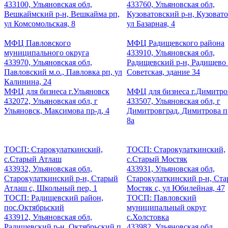
433100, Ульяновская обл,
433760, Ульяновская обл,
Вешкаймский р-н, Вешкайма рп,
Кузоватовский р-н, Кузовато
ул Комсомольская, 8
ул Базарная, 4
МФЦ Павловского
МФЦ Радищевского района
муниципального округа
433910, Ульяновская обл,
433970, Ульяновская обл,
Радищевский р-н, Радищево 
Павловский м.о., Павловка рп, ул
Советская, здание 34
Калинина, 24
МФЦ для бизнеса г.Ульяновск
МФЦ для бизнеса г.Димитро
432072, Ульяновская обл, г
433507, Ульяновская обл, г
Ульяновск, Максимова пр-д, 4
Димитровград, Димитрова пр
8а
ТОСП: Старокулаткинский,
ТОСП: Старокулаткинский,
с.Старый Атлаш
с.Старый Мостяк
433932, Ульяновская обл,
433931, Ульяновская обл,
Старокулаткинский р-н, Старый
Старокулаткинский р-н, Ст
Атлаш с, Школьный пер, 1
Мостяк с, ул Юбилейная, 47
ТОСП: Радищевский район,
ТОСП: Павловский
пос.Октябрьский
муниципальный округ
433912, Ульяновская обл,
с.Холстовка
Радищевский р-н, Октябрьский п,
433982, Ульяновская обл,