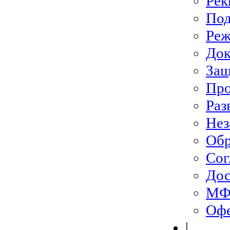
Рек
Под
Ре
До
Защ
Про
Раз
Нез
Обр
Сог
Дос
МФЦ
Офе
|