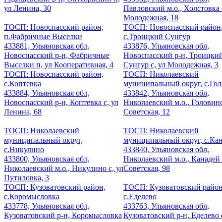
ул Ленина, 30
Павловский м.о., Холстовка 
Молодежная, 18
ТОСП: Новоспасский район,
ТОСП: Новоспасский район
п.Фабричные Выселки
с.Троицкий Сунгур
433881, Ульяновская обл,
433876, Ульяновская обл,
Новоспасский р-н, Фабричные
Новоспасский р-н, Троицки
Выселки п, ул Кооперативная, 4
Сунгур с, ул Молодежная, 3
ТОСП: Новоспасский район,
ТОСП: Николаевский
с.Коптевка
муниципальный округ, с.Го
433884, Ульяновская обл,
433842, Ульяновская обл,
Новоспасский р-н, Коптевка с, ул
Николаевский м.о., Головино
Ленина, 68
Советская, 12
ТОСП: Николаевский
ТОСП: Николаевский
муниципальный округ,
муниципальный округ, с.Ка
с.Никулино
433840, Ульяновская обл,
433800, Ульяновская обл,
Николаевский м.о., Канадей 
Николаевский м.о., Никулино с, ул
Советская, 98
Путиловка, 3
ТОСП: Кузоватовский район,
ТОСП: Кузоватовский район
с.Коромысловка
с.Еделево
433778, Ульяновская обл,
433763, Ульяновская обл,
Кузоватовский р-н, Коромысловка
Кузоватовский р-н, Еделево с