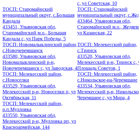
с, ул Советская, 10
ТОСП: Старомайнский
ТОСП: Старомайнский
муниципальный округ, с.Большая
муниципальный округ, с.Же
Кандала
433464, Ульяновская обл,
433451, Ульяновская обл,
Старомайнский м.о., Жедяевк
Старомайнский м.о., Большая
ул Казанская, 22
Кандала с, ул Парк Победы, 5
ТОСП: Новомалыклинский район,
ТОСП: Мелекесский район,
с.Новочеремшанск
с.Тиинск
433580, Ульяновская обл,
433520, Ульяновская обл,
Новомалыклинский р-н,
Мелекесский р-н, Тиинск с, 
Новочеремшанск с, ул Заводская, 4
Площадь Советов, 1
ТОСП: Мелекесский район,
ТОСП: Мелекесский район,
с.Новоселки
с.Никольское-на-Черемшане
433529, Ульяновская обл,
433534, Ульяновская обл,
Мелекесский р-н, Новоселки п, ул
Мелекесский р-н, Никольско
Октябрьская, 11
Черемшане с, ул Мира, 4
ТОСП: Мелекесский район,
р.п.Мулловка
433550, Ульяновская обл,
Мелекесский р-н, Мулловка рп, ул
Красноармейская, 144