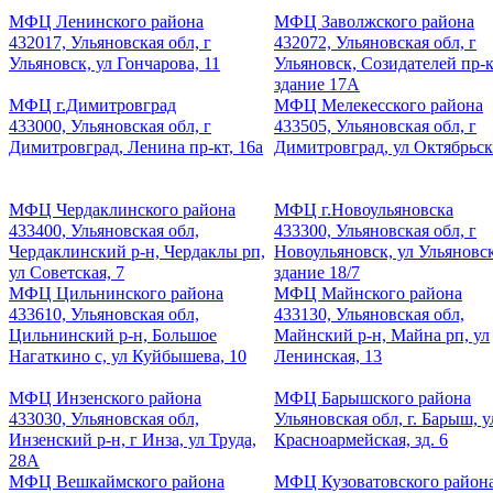
МФЦ Ленинского района
МФЦ Заволжского района
432017, Ульяновская обл, г
432072, Ульяновская обл, г
Ульяновск, ул Гончарова, 11
Ульяновск, Созидателей пр-к
здание 17А
МФЦ г.Димитровград
МФЦ Мелекесского района
433000, Ульяновская обл, г
433505, Ульяновская обл, г
Димитровград, Ленина пр-кт, 16а
Димитровград, ул Октябрьск
МФЦ Чердаклинского района
МФЦ г.Новоульяновска
433400, Ульяновская обл,
433300, Ульяновская обл, г
Чердаклинский р-н, Чердаклы рп,
Новоульяновск, ул Ульяновск
ул Советская, 7
здание 18/7
МФЦ Цильнинского района
МФЦ Майнского района
433610, Ульяновская обл,
433130, Ульяновская обл,
Цильнинский р-н, Большое
Майнский р-н, Майна рп, ул
Нагаткино с, ул Куйбышева, 10
Ленинская, 13
МФЦ Инзенского района
МФЦ Барышского района
433030, Ульяновская обл,
Ульяновская обл, г. Барыш, у
Инзенский р-н, г Инза, ул Труда,
Красноармейская, зд. 6
28А
МФЦ Вешкаймского района
МФЦ Кузоватовского район