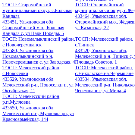
ТОСП: Старомайнский
ТОСП: Старомайнский
муниципальный округ, с.Большая
муниципальный округ, с.Же
Кандала
433464, Ульяновская обл,
433451, Ульяновская обл,
Старомайнский м.о., Жедяевк
Старомайнский м.о., Большая
ул Казанская, 22
Кандала с, ул Парк Победы, 5
ТОСП: Новомалыклинский район,
ТОСП: Мелекесский район,
с.Новочеремшанск
с.Тиинск
433580, Ульяновская обл,
433520, Ульяновская обл,
Новомалыклинский р-н,
Мелекесский р-н, Тиинск с, 
Новочеремшанск с, ул Заводская, 4
Площадь Советов, 1
ТОСП: Мелекесский район,
ТОСП: Мелекесский район,
с.Новоселки
с.Никольское-на-Черемшане
433529, Ульяновская обл,
433534, Ульяновская обл,
Мелекесский р-н, Новоселки п, ул
Мелекесский р-н, Никольско
Октябрьская, 11
Черемшане с, ул Мира, 4
ТОСП: Мелекесский район,
р.п.Мулловка
433550, Ульяновская обл,
Мелекесский р-н, Мулловка рп, ул
Красноармейская, 144