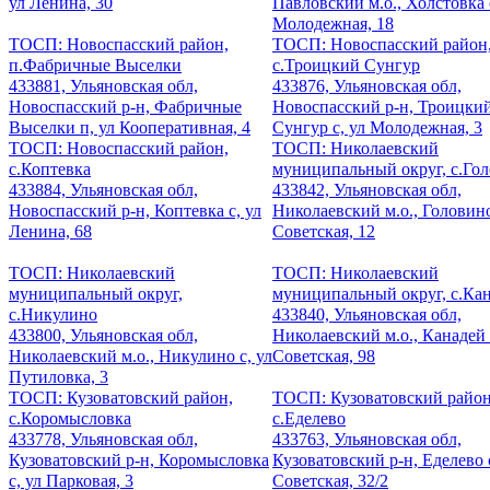
ул Ленина, 30
Павловский м.о., Холстовка 
Молодежная, 18
ТОСП: Новоспасский район,
ТОСП: Новоспасский район
п.Фабричные Выселки
с.Троицкий Сунгур
433881, Ульяновская обл,
433876, Ульяновская обл,
Новоспасский р-н, Фабричные
Новоспасский р-н, Троицки
Выселки п, ул Кооперативная, 4
Сунгур с, ул Молодежная, 3
ТОСП: Новоспасский район,
ТОСП: Николаевский
с.Коптевка
муниципальный округ, с.Го
433884, Ульяновская обл,
433842, Ульяновская обл,
Новоспасский р-н, Коптевка с, ул
Николаевский м.о., Головино
Ленина, 68
Советская, 12
ТОСП: Николаевский
ТОСП: Николаевский
муниципальный округ,
муниципальный округ, с.Ка
с.Никулино
433840, Ульяновская обл,
433800, Ульяновская обл,
Николаевский м.о., Канадей 
Николаевский м.о., Никулино с, ул
Советская, 98
Путиловка, 3
ТОСП: Кузоватовский район,
ТОСП: Кузоватовский район
с.Коромысловка
с.Еделево
433778, Ульяновская обл,
433763, Ульяновская обл,
Кузоватовский р-н, Коромысловка
Кузоватовский р-н, Еделево с
с, ул Парковая, 3
Советская, 32/2