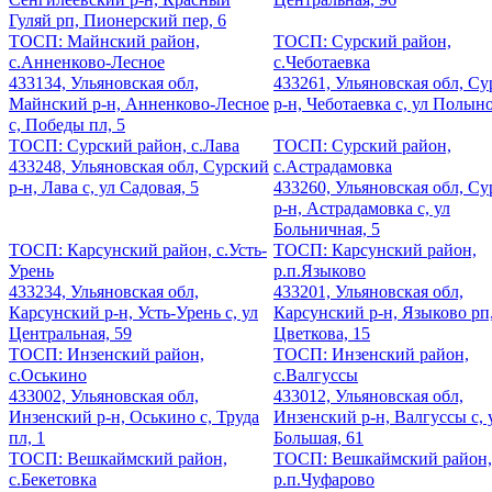
Гуляй рп, Пионерский пер, 6
ТОСП: Майнский район,
ТОСП: Сурский район,
с.Анненково-Лесное
с.Чеботаевка
433134, Ульяновская обл,
433261, Ульяновская обл, С
Майнский р-н, Анненково-Лесное
р-н, Чеботаевка с, ул Полыно
с, Победы пл, 5
ТОСП: Сурский район, с.Лава
ТОСП: Сурский район,
433248, Ульяновская обл, Сурский
с.Астрадамовка
р-н, Лава с, ул Садовая, 5
433260, Ульяновская обл, С
р-н, Астрадамовка с, ул
Больничная, 5
ТОСП: Карсунский район, с.Усть-
ТОСП: Карсунский район,
Урень
р.п.Языково
433234, Ульяновская обл,
433201, Ульяновская обл,
Карсунский р-н, Усть-Урень с, ул
Карсунский р-н, Языково рп,
Центральная, 59
Цветкова, 15
ТОСП: Инзенский район,
ТОСП: Инзенский район,
с.Оськино
с.Валгуссы
433002, Ульяновская обл,
433012, Ульяновская обл,
Инзенский р-н, Оськино с, Труда
Инзенский р-н, Валгуссы с, 
пл, 1
Большая, 61
ТОСП: Вешкаймский район,
ТОСП: Вешкаймский район,
с.Бекетовка
р.п.Чуфарово