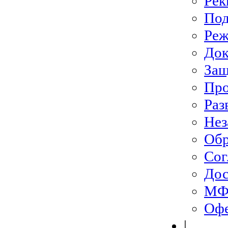
Рек
Под
Ре
До
Защ
Про
Раз
Нез
Обр
Сог
Дос
МФЦ
Офе
|