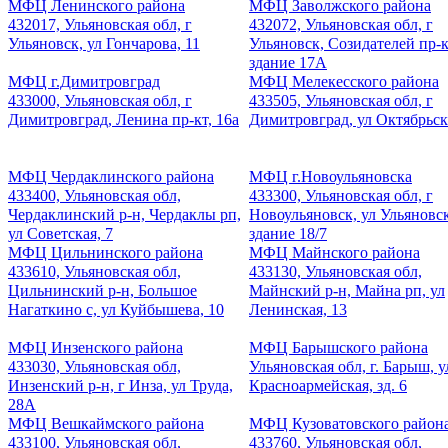
МФЦ Ленинского района
МФЦ Заволжского района
432017, Ульяновская обл, г
432072, Ульяновская обл, г
Ульяновск, ул Гончарова, 11
Ульяновск, Созидателей пр-к
здание 17А
МФЦ г.Димитровград
МФЦ Мелекесского района
433000, Ульяновская обл, г
433505, Ульяновская обл, г
Димитровград, Ленина пр-кт, 16а
Димитровград, ул Октябрьск
МФЦ Чердаклинского района
МФЦ г.Новоульяновска
433400, Ульяновская обл,
433300, Ульяновская обл, г
Чердаклинский р-н, Чердаклы рп,
Новоульяновск, ул Ульяновск
ул Советская, 7
здание 18/7
МФЦ Цильнинского района
МФЦ Майнского района
433610, Ульяновская обл,
433130, Ульяновская обл,
Цильнинский р-н, Большое
Майнский р-н, Майна рп, ул
Нагаткино с, ул Куйбышева, 10
Ленинская, 13
МФЦ Инзенского района
МФЦ Барышского района
433030, Ульяновская обл,
Ульяновская обл, г. Барыш, у
Инзенский р-н, г Инза, ул Труда,
Красноармейская, зд. 6
28А
МФЦ Вешкаймского района
МФЦ Кузоватовского район
433100, Ульяновская обл,
433760, Ульяновская обл,