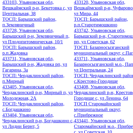
433103, Ульяновская обл,
433120, Ульяновская обл,
Вешкаймский р-н, Бекетовка с, ул
Вешкаймский р-н, Чуфарово
Центральная, 38
ул Мира, 44
ТОСП: Барышский район,
ТОСП: Барышский район,
п.Земляничный
р.п.Старотимошкино
433728, Ульяновская обл,
433742, Ульяновская обл,
Барышский р-н, Земляничный п,
Барышский р-н, Старотимо
ул Плодопитомническая, 10/1
рп, ул Советская, 62
ТОСП: Барышский район,
ТОСП: Базарносызганский
р.п.Жадовка
муниципальный округ, с.Па
433731, Ульяновская обл,
433711, Ульяновская обл,
Барышский р-н, Жадовка рп, ул
Базарносызганский м.о., Пап
Гагарина, 3а
ул Центральная, 24
ТОСП: Чердаклинский район,
ТОСП: Чердаклинский райо
п.Мирный
с.Крестово-Городище
433405, Ульяновская обл,
433408, Ульяновская обл,
Чердаклинский р-н, Мирный п, ул
Чердаклинский р-н, Крестов
Молодежная, 2А
Городище с, ул Ленина, 64
ТОСП: Чердаклинский район,
ТОСП Старомайнский
с.Богдашкино
муниципальный округ,
433404, Ульяновская обл,
с.Прибрежное
Чердаклинский р-н, Богдашкино с,
433441, Ульяновская обл,
ул Лидии Бернт, 5
Старомайнский м.о., Прибр
с, ул Советская, 10