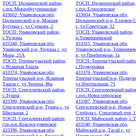
ТОСП: Цильнинский район,
ТОСП: Цильнинский район,
с.пос.Мокробугурнинское
с.пос.Елхоозерское
433602, Ульяновская обл,
433604, Ульяновская обл,
Цильнинский р-н, Мокрая
Цильнинский р-н, Елховое 
Бугурна с, ул Суркова, 2
с, ул Советская, 32
ТОСП: Ульяновский район,
ТОСП: Ульяновский район,
с.Ундоры
п.Тимирязевский
433340, Ульяновская обл,
433315, Ульяновская обл,
Ульяновский р-н, Ундоры с, ул
Ульяновский р-н, Тимирязе
Мира, 21А
п, ул Прибрежная, 1а
ТОСП: Тереньгульский район,
ТОСП: Тереньгульский райо
с.Ясашная Ташла
с.Подкуровка
433374, Ульяновская обл,
433376, Ульяновская обл,
Тереньгульский р-н, Ясашная
Тереньгульский р-н, Подкуро
Ташла с, ул Ленина, 86а
ул Центральная, 71
ТОСП: Сенгилеевский район,
ТОСП: Сенгилеевский райо
с.Тушна
с.пос.Новослободское
433390, Ульяновская обл,
433387, Ульяновская обл,
Сенгилеевский р-н, Тушна с, ул
Сенгилеевский р-н, Новая
Школьная, 2
Слобода с, Совхозный пер, 1
ТОСП: Сенгилеевский район,
ТОСП: Майнский район, с.Т
гор.пос.Красногуляевское
433140, Ульяновская обл,
433396, Ульяновская обл,
Майнский р-н, Тагай с, ул
Сенгилеевский р-н, Красный
Центральная, 96