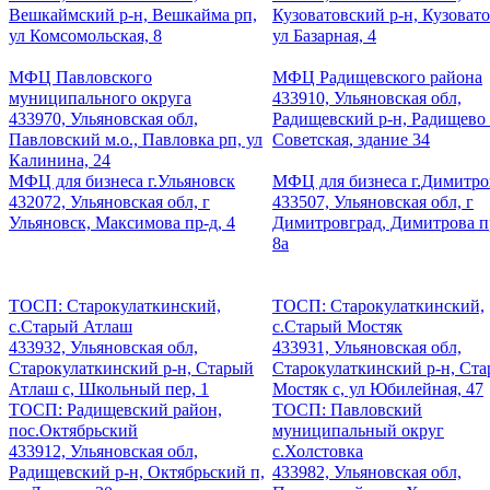
Вешкаймский р-н, Вешкайма рп,
Кузоватовский р-н, Кузовато
ул Комсомольская, 8
ул Базарная, 4
МФЦ Павловского
МФЦ Радищевского района
муниципального округа
433910, Ульяновская обл,
433970, Ульяновская обл,
Радищевский р-н, Радищево 
Павловский м.о., Павловка рп, ул
Советская, здание 34
Калинина, 24
МФЦ для бизнеса г.Ульяновск
МФЦ для бизнеса г.Димитро
432072, Ульяновская обл, г
433507, Ульяновская обл, г
Ульяновск, Максимова пр-д, 4
Димитровград, Димитрова пр
8а
ТОСП: Старокулаткинский,
ТОСП: Старокулаткинский,
с.Старый Атлаш
с.Старый Мостяк
433932, Ульяновская обл,
433931, Ульяновская обл,
Старокулаткинский р-н, Старый
Старокулаткинский р-н, Ст
Атлаш с, Школьный пер, 1
Мостяк с, ул Юбилейная, 47
ТОСП: Радищевский район,
ТОСП: Павловский
пос.Октябрьский
муниципальный округ
433912, Ульяновская обл,
с.Холстовка
Радищевский р-н, Октябрьский п,
433982, Ульяновская обл,